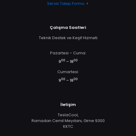
Servis Talep Formu
Çalışma Saatleri
Teknik Destek ve Keşif Hizmeti
Pazartesi – Cuma:
00
00
9
– 18
Cumartesi:
00
00
9
– 18
İletişim
TeslaCool,
Ramadan Cemil Meydanı, Girne 9300
KKTC