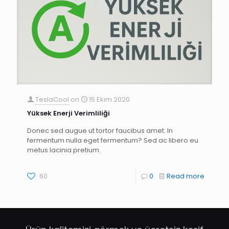
TeslaCool
on
15 Ekim 2020
Yüksek Enerji Verimliliği
Donec sed augue ut tortor faucibus amet. In
fermentum nulla eget fermentum? Sed ac libero eu
metus lacinia pretium.
60
0
Read more