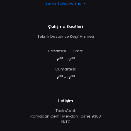
Servis Talep Formu
Çalışma Saatleri
Teknik Destek ve Keşif Hizmeti
Pazartesi – Cuma:
00
00
9
– 18
Cumartesi:
00
00
9
– 18
İletişim
TeslaCool,
Ramadan Cemil Meydanı, Girne 9300
KKTC