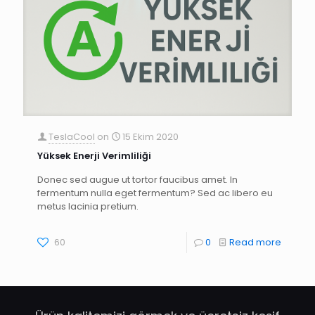
TeslaCool
on
15 Ekim 2020
Yüksek Enerji Verimliliği
Donec sed augue ut tortor faucibus amet. In
fermentum nulla eget fermentum? Sed ac libero eu
metus lacinia pretium.
60
0
Read more