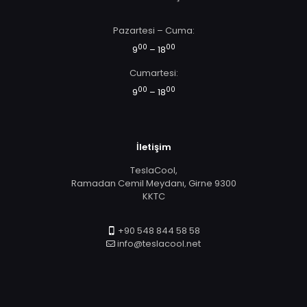
Pazartesi – Cuma:
00
00
9
– 18
Cumartesi:
00
00
9
– 18
İletişim
TeslaCool,
Ramadan Cemil Meydanı, Girne 9300
KKTC
+90 548 844 58 58
info@teslacool.net