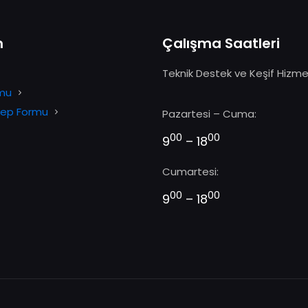
m
Çalışma Saatleri
Teknik Destek ve Keşif Hizme
rmu
alep Formu
Pazartesi – Cuma:
00
00
9
– 18
Cumartesi:
00
00
9
– 18