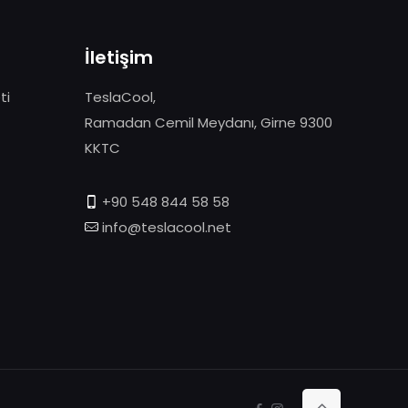
İletişim
ti
TeslaCool,
Ramadan Cemil Meydanı, Girne 9300
KKTC
+90 548 844 58 58
info@teslacool.net