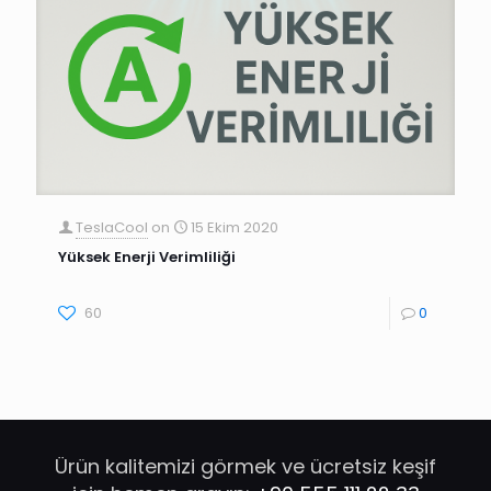
TeslaCool
on
15 Ekim 2020
Yüksek Enerji Verimliliği
60
0
Ürün kalitemizi görmek ve ücretsiz keşif