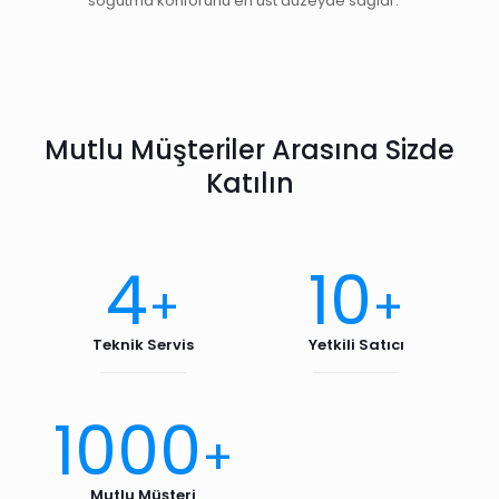
soğutma konforunu en üst düzeyde sağlar.
Mutlu Müşteriler Arasına Sizde
Katılın
4
10
+
+
Teknik Servis
Yetkili Satıcı
1000
+
Mutlu Müşteri