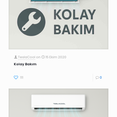
TeslaCool
on
15 Ekim 2020
Kolay Bakım
111
0