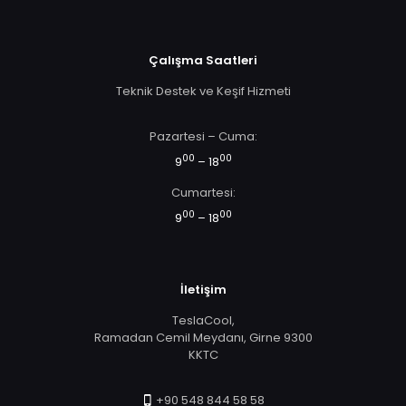
Çalışma Saatleri
Teknik Destek ve Keşif Hizmeti
Pazartesi – Cuma:
00
00
9
– 18
Cumartesi:
00
00
9
– 18
İletişim
TeslaCool,
Ramadan Cemil Meydanı, Girne 9300
KKTC
+90 548 844 58 58