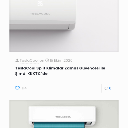
TeslaCool
on
15 Ekim 2020
TeslaCool Split Klimalar Zamus Güvencesi ile
Şimdi KKKTC`de
114
0