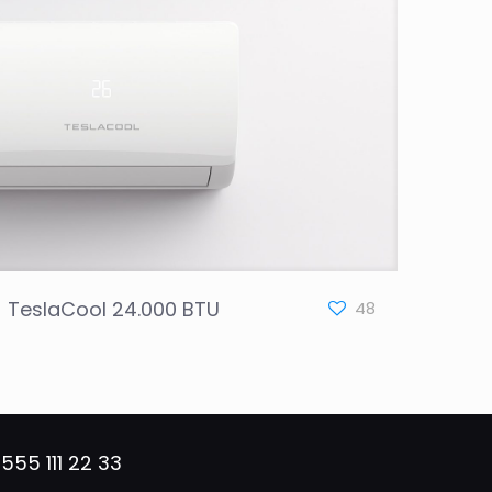
TeslaCool 24.000 BTU
48
555 111 22 33