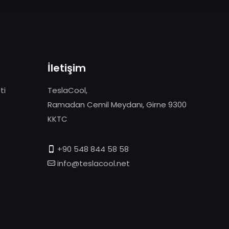
İletişim
ti
TeslaCool,
Ramadan Cemil Meydanı, Girne 9300
KKTC
+90 548 844 58 58
info@teslacool.net