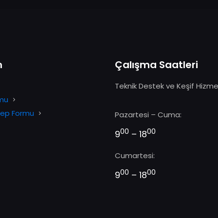
m
Çalışma Saatleri
Teknik Destek ve Keşif Hizme
rmu
alep Formu
Pazartesi – Cuma:
00
00
9
– 18
Cumartesi:
00
00
9
– 18