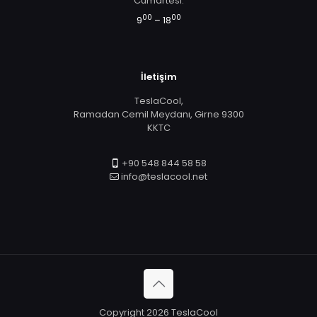
Cumartesi:
00
00
9
– 18
İletişim
TeslaCool,
Ramadan Cemil Meydanı, Girne 9300
KKTC
+90 548 844 58 58
info@teslacool.net
Copyright 2026 TeslaCool